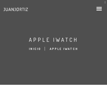
APPLE IWATCH
INICIO
APPLE IWATCH
BODAS
COMUNION
RETRATOS
BEBÉS
Apple iWatch
FAMILIAS